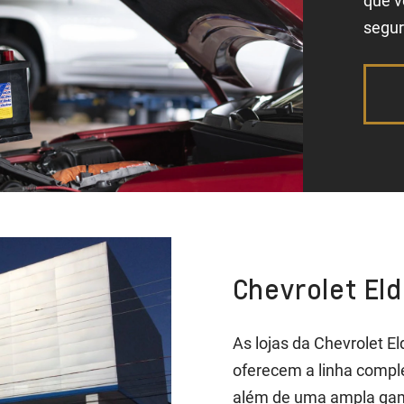
que v
segur
Chevrolet El
As lojas da Chevrolet E
oferecem a linha comple
além de uma ampla gam