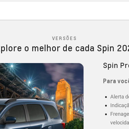
VERSÕES
plore o melhor de cada Spin 2
Spin P
Para você
Alerta d
Indicaçã
Frenage
velocid