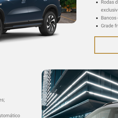
Rodas d
exclusiv
Bancos 
Grade f
es;
utomático