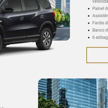
velocid
Painel d
Assistên
Faróis d
Banco d
6 airba