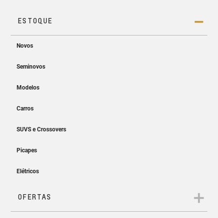
Projeção sem fio
Easy Entry & Easy Start
Projete a tela do seu smartphone no MyLink sem os cabos.
Entre, ligue e siga. Sem precisar
tirar a chave do bolso!
App myChevrolet
Controle e monitore as informações do seu Chevrolet direto
do seu celular.
Ar-condicionado
digital automático
Temperatura ideal a bordo em
todos os caminhos.