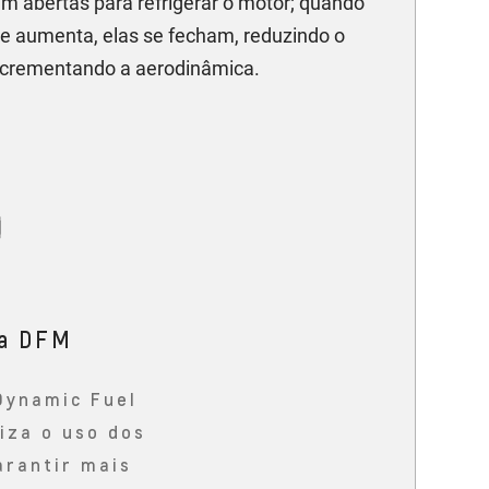
 abertas para refrigerar o motor; quando
de aumenta, elas se fecham, reduzindo o
incrementando a aerodinâmica.
ia DFM
Dynamic Fuel
za o uso dos
arantir mais