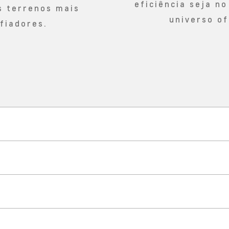
eficiência seja no
s terrenos mais
universo of
fiadores.
TECNOLOGIA
a fortaleza conectada à vida r
SEGURANÇA
s as direções para viver suas 