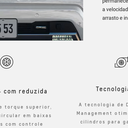
permanecem
a velocida
arrasto e 
Tecnolog
4 com reduzida
A tecnologia de 
e torque superior,
Management otimi
circular em baixas
cilindros para g
es com controle