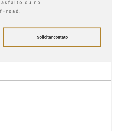
 asfalto ou no
f-road.
Solicitar contato
eal
maiores aventuras